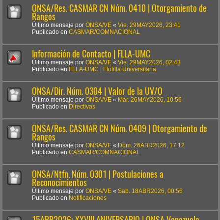
ONSA/Res. CASMAR CN Núm. 0410 | Otorgamiento de
Rangos
Último mensaje por
ONSA/VE
«
Vie. 29MAY2026, 23:41
Publicado en
CASMAR/COMNACIONAL
Información de Contacto | FLLA-UMC
Último mensaje por
ONSA/VE
«
Vie. 29MAY2026, 02:43
Publicado en
FLLA-UMC | Flotilla Universitaria
ONSA/Dir. Núm. 0304 | Valor de la UV/O
Último mensaje por
ONSA/VE
«
Mar. 26MAY2026, 10:56
Publicado en
Directivas
ONSA/Res. CASMAR CN Núm. 0409 | Otorgamiento de
Rangos
Último mensaje por
ONSA/VE
«
Dom. 26ABR2026, 17:12
Publicado en
CASMAR/COMNACIONAL
ONSA/Ntfn. Núm. 0301 | Postulaciones a
Reconocimientos
Último mensaje por
ONSA/VE
«
Sab. 18ABR2026, 00:56
Publicado en
Notificaciones
15ABR2026: XXVIII ANIVERSARIO | ONSA Venezuela