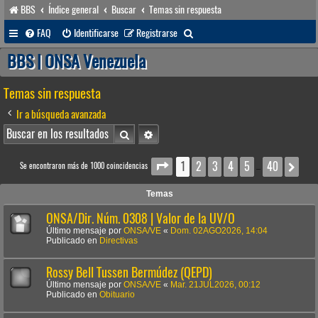
BBS
Índice general
Buscar
Temas sin respuesta
B
FAQ
Identificarse
Registrarse
u
BBS | ONSA Venezuela
s
Temas sin respuesta
c
a
Ir a búsqueda avanzada
r
Buscar
Búsqueda avanzada
1
2
3
4
5
40
Página
1
de
40
Sig
Se encontraron más de 1000 coincidencias
…
Temas
ONSA/Dir. Núm. 0308 | Valor de la UV/O
Último mensaje por
ONSA/VE
«
Dom. 02AGO2026, 14:04
Publicado en
Directivas
Rossy Bell Tussen Bermúdez (QEPD)
Último mensaje por
ONSA/VE
«
Mar. 21JUL2026, 00:12
Publicado en
Obituario