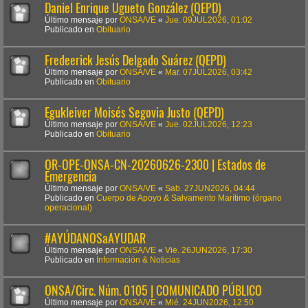
Daniel Enrique Ugueto González (QEPD)
Último mensaje por
ONSA/VE
«
Jue. 09JUL2026, 01:02
Publicado en
Obituario
Fredeerick Jesús Delgado Suárez (QEPD)
Último mensaje por
ONSA/VE
«
Mar. 07JUL2026, 03:42
Publicado en
Obituario
Egukleiver Moisés Segovia Justo (QEPD)
Último mensaje por
ONSA/VE
«
Jue. 02JUL2026, 12:23
Publicado en
Obituario
OR-OPE-ONSA-CN-20260626-2300 | Estados de
Emergencia
Último mensaje por
ONSA/VE
«
Sab. 27JUN2026, 04:44
Publicado en
Cuerpo de Apoyo & Salvamento Marítimo (órgano
operacional)
#AYÚDANOSaAYUDAR
Último mensaje por
ONSA/VE
«
Vie. 26JUN2026, 17:30
Publicado en
Información & Noticias
ONSA/Circ. Núm. 0105 | COMUNICADO PÚBLICO
Último mensaje por
ONSA/VE
«
Mié. 24JUN2026, 12:50