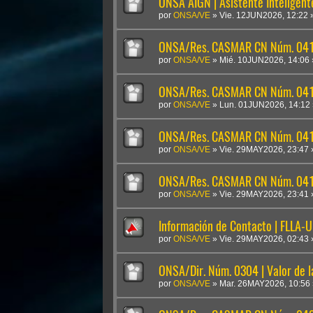
ONSA AIGN | Asistente Inteligen
por
ONSA/VE
»
Vie. 12JUN2026, 12:22
ONSA/Res. CASMAR CN Núm. 041
por
ONSA/VE
»
Mié. 10JUN2026, 14:06
ONSA/Res. CASMAR CN Núm. 04
por
ONSA/VE
»
Lun. 01JUN2026, 14:12
ONSA/Res. CASMAR CN Núm. 041
por
ONSA/VE
»
Vie. 29MAY2026, 23:47
ONSA/Res. CASMAR CN Núm. 0410
por
ONSA/VE
»
Vie. 29MAY2026, 23:41
Información de Contacto | FLLA-
por
ONSA/VE
»
Vie. 29MAY2026, 02:43
ONSA/Dir. Núm. 0304 | Valor de 
por
ONSA/VE
»
Mar. 26MAY2026, 10:56