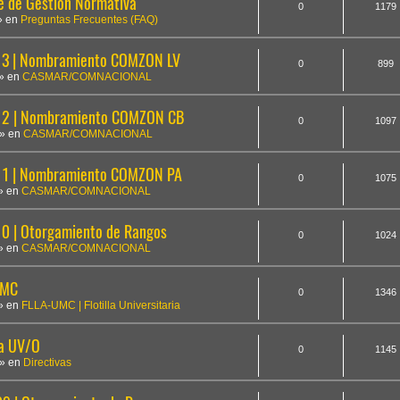
te de Gestión Normativa
0
1179
» en
Preguntas Frecuentes (FAQ)
3 | Nombramiento COMZON LV
0
899
» en
CASMAR/COMNACIONAL
12 | Nombramiento COMZON CB
0
1097
» en
CASMAR/COMNACIONAL
1 | Nombramiento COMZON PA
0
1075
» en
CASMAR/COMNACIONAL
 | Otorgamiento de Rangos
0
1024
» en
CASMAR/COMNACIONAL
UMC
0
1346
» en
FLLA-UMC | Flotilla Universitaria
la UV/O
0
1145
» en
Directivas