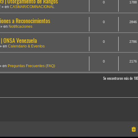
 | Otorgamiento de Rangos
0
1788
2
» en
CASMAR/COMNACIONAL
iones a Reconocimientos
0
2846
» en
Notificaciones
 | ONSA Venezuela
0
2786
» en
Calendario & Eventos
0
2176
» en
Preguntas Frecuentes (FAQ)
Se encontraron más de 10