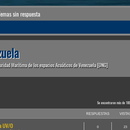
Temas sin respuesta
uela
uridad Marítima de los espacios Acuáticos de Venezuela [ONG]
anzada
Se encontraron más de 10
RESPUESTAS
VISTA
la UV/O
0
23