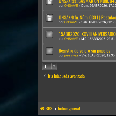
ONSA/Res. CASMAR CN Núm. 0409
por
ONSA/VE
»
Dom. 26ABR2026, 17:1
ONSA/Ntfn. Núm. 0301 | Postulac
por
ONSA/VE
»
Sab. 18ABR2026, 00:56
15ABR2026: XXVIII ANIVERSARIO
por
ONSA/VE
»
Mié. 15ABR2026, 23:51
Registro de velero sin papeles
por
jose vivas
»
Vie. 10ABR2026, 12:35
Ir a búsqueda avanzada
BBS
Índice general