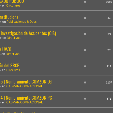
ICADO PÚBLICO
0
1050
» en
Circulares
nstitucional
0
962
» en
Publicaciones & Docs.
Investigación de Accidentes (CIS)
0
924
» en
Directivas
la UV/O
0
823
» en
Directivas
ón del SRCE
0
912
» en
Directivas
5 | Nombramiento COMZON LG
0
1107
» en
CASMAR/COMNACIONAL
14 | Nombramiento COMZON PC
0
871
» en
CASMAR/COMNACIONAL