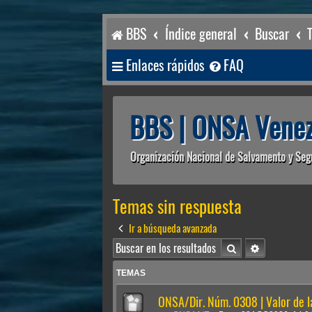
BBS
Índice general
Buscar
Enlaces rápidos
FAQ
BBS | ONSA Venez
Organización Nacional de Salvamento y Seg
Temas sin respuesta
Ir a búsqueda avanzada
Buscar
Búsqueda av
TEMAS
ONSA/Dir. Núm. 0308 | Valor de 