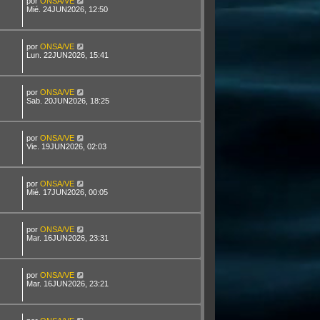
por
ONSA/VE
Mié. 24JUN2026, 12:50
por
ONSA/VE
Lun. 22JUN2026, 15:41
por
ONSA/VE
Sab. 20JUN2026, 18:25
por
ONSA/VE
Vie. 19JUN2026, 02:03
por
ONSA/VE
Mié. 17JUN2026, 00:05
por
ONSA/VE
Mar. 16JUN2026, 23:31
por
ONSA/VE
Mar. 16JUN2026, 23:21