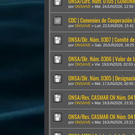
ONSA/Circ. Núm. 0105 | COMUN
por
ONSA/VE
»
Mié. 24JUN2026, 12:50
CDC | Convenios de Cooperación i
por
ONSA/VE
»
Lun. 22JUN2026, 15:41
ONSA/Dir. Núm. 0307 | Comité de 
por
ONSA/VE
»
Sab. 20JUN2026, 18:25
ONSA/Dir. Núm. 0306 | Valor de 
por
ONSA/VE
»
Vie. 19JUN2026, 02:03
ONSA/Dir. Núm. 0305 | Designaci
por
ONSA/VE
»
Mié. 17JUN2026, 00:05
ONSA/Res. CASMAR CN Núm. 041
por
ONSA/VE
»
Mar. 16JUN2026, 23:31
ONSA/Res. CASMAR CN Núm. 04
por
ONSA/VE
»
Mar. 16JUN2026, 23:21