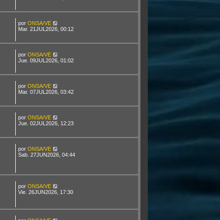
por
ONSA/VE
Mar. 21JUL2026, 00:12
por
ONSA/VE
Jue. 09JUL2026, 01:02
por
ONSA/VE
Mar. 07JUL2026, 03:42
por
ONSA/VE
Jue. 02JUL2026, 12:23
por
ONSA/VE
Sab. 27JUN2026, 04:44
por
ONSA/VE
Vie. 26JUN2026, 17:30