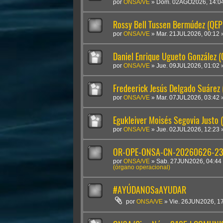
por
ONSA/VE
»
Dom. 02AGO2026, 14:0
Rossy Bell Tussen Bermúdez (QEP
por
ONSA/VE
»
Mar. 21JUL2026, 00:12
Daniel Enrique Ugueto González 
por
ONSA/VE
»
Jue. 09JUL2026, 01:02
Fredeerick Jesús Delgado Suárez
por
ONSA/VE
»
Mar. 07JUL2026, 03:42
Egukleiver Moisés Segovia Justo 
por
ONSA/VE
»
Jue. 02JUL2026, 12:23
OR-OPE-ONSA-CN-20260626-2300
por
ONSA/VE
»
Sab. 27JUN2026, 04:44
(órgano operacional)
#AYÚDANOSaAYUDAR
por
ONSA/VE
»
Vie. 26JUN2026, 1