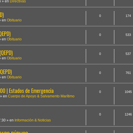
4
» en
Directivas
D)
0
174
» en
Obituario
(QEPD)
0
533
» en
Obituario
 (QEPD)
0
537
» en
Obituario
(QEPD)
0
761
» en
Obituario
 | Estados de Emergencia
0
1045
» en
Cuerpo de Apoyo & Salvamento Marítimo
0
1246
7:30
» en
Información & Noticias