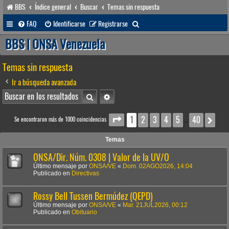
BBS
Índice general
Buscar
Temas sin respuesta
B
FAQ
Identificarse
Registrarse
u
BBS | ONSA Venezuela
s
Temas sin respuesta
c
a
Ir a búsqueda avanzada
r
Buscar
Búsqueda avanzada
1
2
3
4
5
40
Página
1
de
40
Sig
Se encontraron más de 1000 coincidencias
…
Temas
ONSA/Dir. Núm. 0308 | Valor de la UV/O
Último mensaje por
ONSA/VE
«
Dom. 02AGO2026, 14:04
Publicado en
Directivas
Rossy Bell Tussen Bermúdez (QEPD)
Último mensaje por
ONSA/VE
«
Mar. 21JUL2026, 00:12
Publicado en
Obituario