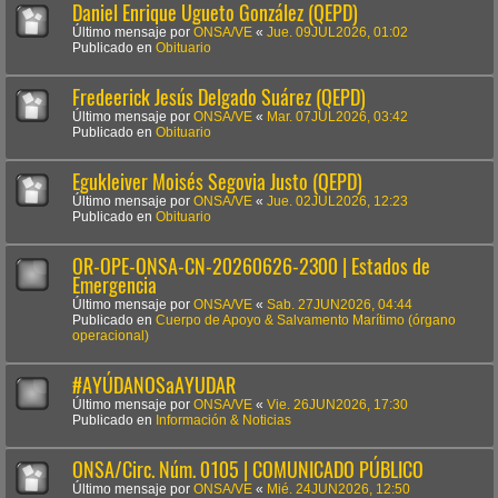
Daniel Enrique Ugueto González (QEPD)
Último mensaje por
ONSA/VE
«
Jue. 09JUL2026, 01:02
Publicado en
Obituario
Fredeerick Jesús Delgado Suárez (QEPD)
Último mensaje por
ONSA/VE
«
Mar. 07JUL2026, 03:42
Publicado en
Obituario
Egukleiver Moisés Segovia Justo (QEPD)
Último mensaje por
ONSA/VE
«
Jue. 02JUL2026, 12:23
Publicado en
Obituario
OR-OPE-ONSA-CN-20260626-2300 | Estados de
Emergencia
Último mensaje por
ONSA/VE
«
Sab. 27JUN2026, 04:44
Publicado en
Cuerpo de Apoyo & Salvamento Marítimo (órgano
operacional)
#AYÚDANOSaAYUDAR
Último mensaje por
ONSA/VE
«
Vie. 26JUN2026, 17:30
Publicado en
Información & Noticias
ONSA/Circ. Núm. 0105 | COMUNICADO PÚBLICO
Último mensaje por
ONSA/VE
«
Mié. 24JUN2026, 12:50