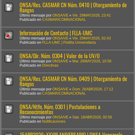
ONSA/Res. CASMAR CN Núm. 0410 | Otorgamiento de
Rangos
Último mensaje por
ONSA/VE
«
Vie. 29MAY2026, 23:41
Publicado en
CASMAR/COMNACIONAL
Información de Contacto | FLLA-UMC
Último mensaje por
ONSA/VE
«
Vie. 29MAY2026, 02:43
Publicado en
FLLA-UMC | Flotilla Universitaria
ONSA/Dir. Núm. 0304 | Valor de la UV/O
Último mensaje por
ONSA/VE
«
Mar. 26MAY2026, 10:56
Publicado en
Directivas
ONSA/Res. CASMAR CN Núm. 0409 | Otorgamiento de
Rangos
Último mensaje por
ONSA/VE
«
Dom. 26ABR2026, 17:12
Publicado en
CASMAR/COMNACIONAL
ONSA/Ntfn. Núm. 0301 | Postulaciones a
Reconocimientos
Último mensaje por
ONSA/VE
«
Sab. 18ABR2026, 00:56
Publicado en
Notificaciones
15ABR2026: XXVIII ANIVERSARIO | ONSA Venezuela