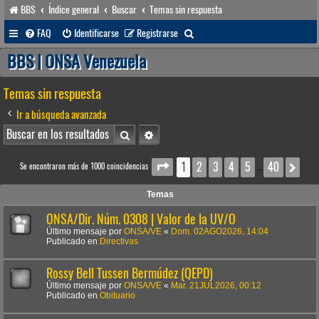
BBS
Índice general
Buscar
Temas sin respuesta
B
FAQ
Identificarse
Registrarse
u
BBS | ONSA Venezuela
s
Temas sin respuesta
c
a
Ir a búsqueda avanzada
r
Buscar
Búsqueda avanzada
1
2
3
4
5
40
Página
1
de
40
Sig
Se encontraron más de 1000 coincidencias
…
Temas
ONSA/Dir. Núm. 0308 | Valor de la UV/O
Último mensaje por
ONSA/VE
«
Dom. 02AGO2026, 14:04
Publicado en
Directivas
Rossy Bell Tussen Bermúdez (QEPD)
Último mensaje por
ONSA/VE
«
Mar. 21JUL2026, 00:12
Publicado en
Obituario