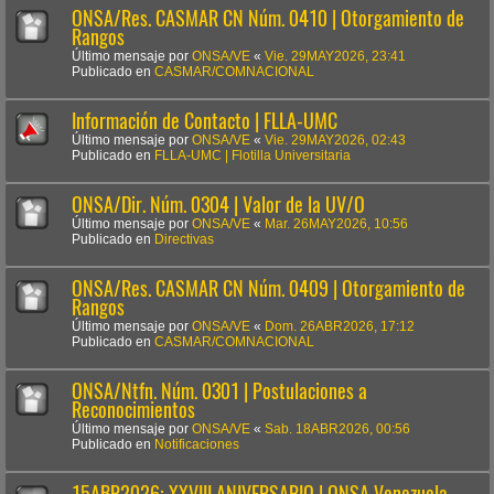
ONSA/Res. CASMAR CN Núm. 0410 | Otorgamiento de
Rangos
Último mensaje por
ONSA/VE
«
Vie. 29MAY2026, 23:41
Publicado en
CASMAR/COMNACIONAL
Información de Contacto | FLLA-UMC
Último mensaje por
ONSA/VE
«
Vie. 29MAY2026, 02:43
Publicado en
FLLA-UMC | Flotilla Universitaria
ONSA/Dir. Núm. 0304 | Valor de la UV/O
Último mensaje por
ONSA/VE
«
Mar. 26MAY2026, 10:56
Publicado en
Directivas
ONSA/Res. CASMAR CN Núm. 0409 | Otorgamiento de
Rangos
Último mensaje por
ONSA/VE
«
Dom. 26ABR2026, 17:12
Publicado en
CASMAR/COMNACIONAL
ONSA/Ntfn. Núm. 0301 | Postulaciones a
Reconocimientos
Último mensaje por
ONSA/VE
«
Sab. 18ABR2026, 00:56
Publicado en
Notificaciones
15ABR2026: XXVIII ANIVERSARIO | ONSA Venezuela