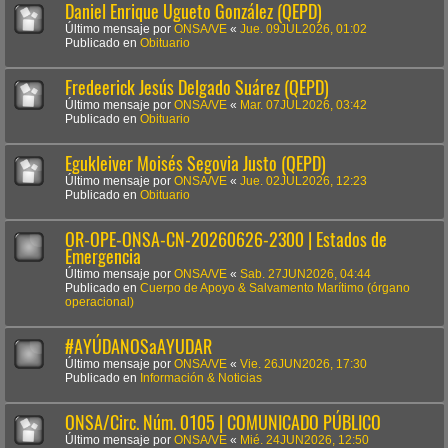
Daniel Enrique Ugueto González (QEPD)
Último mensaje por
ONSA/VE
«
Jue. 09JUL2026, 01:02
Publicado en
Obituario
Fredeerick Jesús Delgado Suárez (QEPD)
Último mensaje por
ONSA/VE
«
Mar. 07JUL2026, 03:42
Publicado en
Obituario
Egukleiver Moisés Segovia Justo (QEPD)
Último mensaje por
ONSA/VE
«
Jue. 02JUL2026, 12:23
Publicado en
Obituario
OR-OPE-ONSA-CN-20260626-2300 | Estados de
Emergencia
Último mensaje por
ONSA/VE
«
Sab. 27JUN2026, 04:44
Publicado en
Cuerpo de Apoyo & Salvamento Marítimo (órgano
operacional)
#AYÚDANOSaAYUDAR
Último mensaje por
ONSA/VE
«
Vie. 26JUN2026, 17:30
Publicado en
Información & Noticias
ONSA/Circ. Núm. 0105 | COMUNICADO PÚBLICO
Último mensaje por
ONSA/VE
«
Mié. 24JUN2026, 12:50