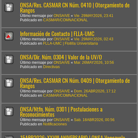
ONSA/Res. CASMAR CN Núm. 0410 | Otorgamiento de
Rangos
Último mensaje por
ONSA/VE
«
Vie. 29MAY2026, 23:41
Publicado en
CASMAR/COMNACIONAL
Información de Contacto | FLLA-UMC
Último mensaje por
ONSA/VE
«
Vie. 29MAY2026, 02:43
Publicado en
FLLA-UMC | Flotilla Universitaria
ONSA/Dir. Núm. 0304 | Valor de la UV/O
Último mensaje por
ONSA/VE
«
Mar. 26MAY2026, 10:56
Publicado en
Directivas
ONSA/Res. CASMAR CN Núm. 0409 | Otorgamiento de
Rangos
Último mensaje por
ONSA/VE
«
Dom. 26ABR2026, 17:12
Publicado en
CASMAR/COMNACIONAL
ONSA/Ntfn. Núm. 0301 | Postulaciones a
Reconocimientos
Último mensaje por
ONSA/VE
«
Sab. 18ABR2026, 00:56
Publicado en
Notificaciones
15ABR2026: XXVIII ANIVERSARIO | ONSA Venezuela