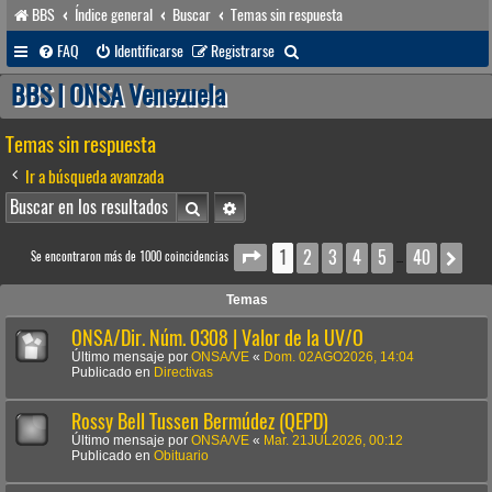
BBS
Índice general
Buscar
Temas sin respuesta
B
FAQ
Identificarse
Registrarse
u
BBS | ONSA Venezuela
s
Temas sin respuesta
c
a
Ir a búsqueda avanzada
r
Buscar
Búsqueda avanzada
1
2
3
4
5
40
Página
1
de
40
Sig
Se encontraron más de 1000 coincidencias
…
Temas
ONSA/Dir. Núm. 0308 | Valor de la UV/O
Último mensaje por
ONSA/VE
«
Dom. 02AGO2026, 14:04
Publicado en
Directivas
Rossy Bell Tussen Bermúdez (QEPD)
Último mensaje por
ONSA/VE
«
Mar. 21JUL2026, 00:12
Publicado en
Obituario