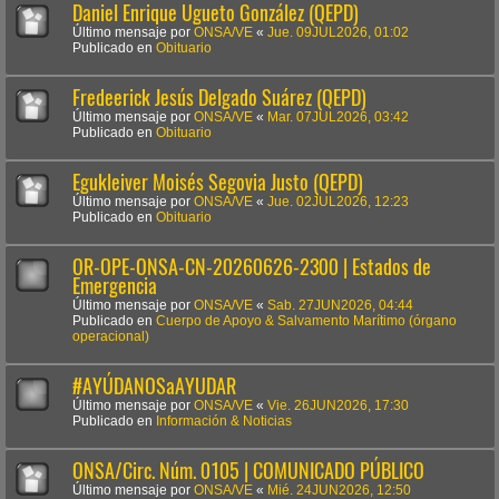
Daniel Enrique Ugueto González (QEPD)
Último mensaje por
ONSA/VE
«
Jue. 09JUL2026, 01:02
Publicado en
Obituario
Fredeerick Jesús Delgado Suárez (QEPD)
Último mensaje por
ONSA/VE
«
Mar. 07JUL2026, 03:42
Publicado en
Obituario
Egukleiver Moisés Segovia Justo (QEPD)
Último mensaje por
ONSA/VE
«
Jue. 02JUL2026, 12:23
Publicado en
Obituario
OR-OPE-ONSA-CN-20260626-2300 | Estados de
Emergencia
Último mensaje por
ONSA/VE
«
Sab. 27JUN2026, 04:44
Publicado en
Cuerpo de Apoyo & Salvamento Marítimo (órgano
operacional)
#AYÚDANOSaAYUDAR
Último mensaje por
ONSA/VE
«
Vie. 26JUN2026, 17:30
Publicado en
Información & Noticias
ONSA/Circ. Núm. 0105 | COMUNICADO PÚBLICO
Último mensaje por
ONSA/VE
«
Mié. 24JUN2026, 12:50