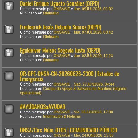
Daniel Enrique Ugueto González (QEPD)
Último mensaje por
ONSA/VE
«
Jue. 09JUL2026, 01:02
Publicado en
Obituario
Fredeerick Jesús Delgado Suárez (QEPD)
Último mensaje por
ONSA/VE
«
Mar. 07JUL2026, 03:42
Publicado en
Obituario
Egukleiver Moisés Segovia Justo (QEPD)
Último mensaje por
ONSA/VE
«
Jue. 02JUL2026, 12:23
Publicado en
Obituario
OR-OPE-ONSA-CN-20260626-2300 | Estados de
Emergencia
Último mensaje por
ONSA/VE
«
Sab. 27JUN2026, 04:44
Publicado en
Cuerpo de Apoyo & Salvamento Marítimo (órgano
operacional)
#AYÚDANOSaAYUDAR
Último mensaje por
ONSA/VE
«
Vie. 26JUN2026, 17:30
Publicado en
Información & Noticias
ONSA/Circ. Núm. 0105 | COMUNICADO PÚBLICO
Último mensaje por
ONSA/VE
«
Mié. 24JUN2026, 12:50