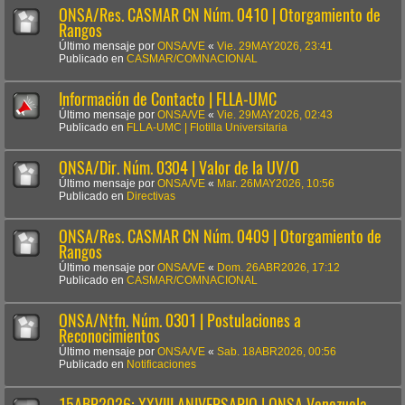
ONSA/Res. CASMAR CN Núm. 0410 | Otorgamiento de
Rangos
Último mensaje por
ONSA/VE
«
Vie. 29MAY2026, 23:41
Publicado en
CASMAR/COMNACIONAL
Información de Contacto | FLLA-UMC
Último mensaje por
ONSA/VE
«
Vie. 29MAY2026, 02:43
Publicado en
FLLA-UMC | Flotilla Universitaria
ONSA/Dir. Núm. 0304 | Valor de la UV/O
Último mensaje por
ONSA/VE
«
Mar. 26MAY2026, 10:56
Publicado en
Directivas
ONSA/Res. CASMAR CN Núm. 0409 | Otorgamiento de
Rangos
Último mensaje por
ONSA/VE
«
Dom. 26ABR2026, 17:12
Publicado en
CASMAR/COMNACIONAL
ONSA/Ntfn. Núm. 0301 | Postulaciones a
Reconocimientos
Último mensaje por
ONSA/VE
«
Sab. 18ABR2026, 00:56
Publicado en
Notificaciones
15ABR2026: XXVIII ANIVERSARIO | ONSA Venezuela