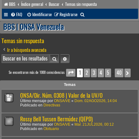
BBS
Índice general
Buscar
Temas sin respuesta
B
FAQ
Identificarse
Registrarse
u
BBS | ONSA Venezuela
s
Temas sin respuesta
c
a
Ir a búsqueda avanzada
r
Buscar
Búsqueda avanzada
1
2
3
4
5
40
Página
1
de
40
Sig
Se encontraron más de 1000 coincidencias
…
Temas
ONSA/Dir. Núm. 0308 | Valor de la UV/O
Último mensaje por
ONSA/VE
«
Dom. 02AGO2026, 14:04
Publicado en
Directivas
Rossy Bell Tussen Bermúdez (QEPD)
Último mensaje por
ONSA/VE
«
Mar. 21JUL2026, 00:12
Publicado en
Obituario