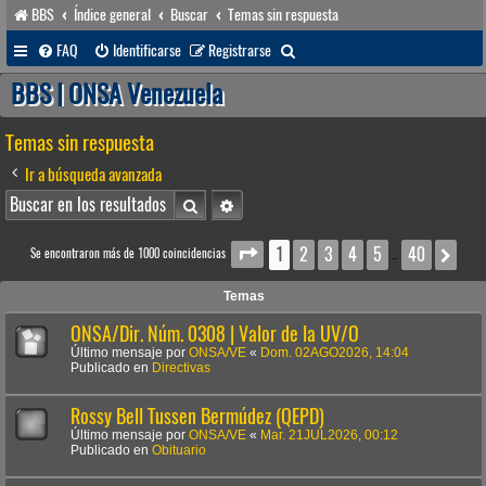
BBS
Índice general
Buscar
Temas sin respuesta
B
FAQ
Identificarse
Registrarse
u
BBS | ONSA Venezuela
s
Temas sin respuesta
c
a
Ir a búsqueda avanzada
r
Buscar
Búsqueda avanzada
1
2
3
4
5
40
Página
1
de
40
Sig
Se encontraron más de 1000 coincidencias
…
Temas
ONSA/Dir. Núm. 0308 | Valor de la UV/O
Último mensaje por
ONSA/VE
«
Dom. 02AGO2026, 14:04
Publicado en
Directivas
Rossy Bell Tussen Bermúdez (QEPD)
Último mensaje por
ONSA/VE
«
Mar. 21JUL2026, 00:12
Publicado en
Obituario