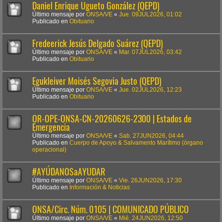
Daniel Enrique Ugueto González (QEPD)
Último mensaje por
ONSA/VE
«
Jue. 09JUL2026, 01:02
Publicado en
Obituario
Fredeerick Jesús Delgado Suárez (QEPD)
Último mensaje por
ONSA/VE
«
Mar. 07JUL2026, 03:42
Publicado en
Obituario
Egukleiver Moisés Segovia Justo (QEPD)
Último mensaje por
ONSA/VE
«
Jue. 02JUL2026, 12:23
Publicado en
Obituario
OR-OPE-ONSA-CN-20260626-2300 | Estados de
Emergencia
Último mensaje por
ONSA/VE
«
Sab. 27JUN2026, 04:44
Publicado en
Cuerpo de Apoyo & Salvamento Marítimo (órgano
operacional)
#AYÚDANOSaAYUDAR
Último mensaje por
ONSA/VE
«
Vie. 26JUN2026, 17:30
Publicado en
Información & Noticias
ONSA/Circ. Núm. 0105 | COMUNICADO PÚBLICO
Último mensaje por
ONSA/VE
«
Mié. 24JUN2026, 12:50