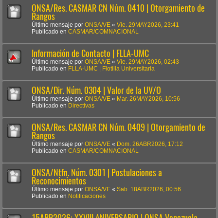
ONSA/Res. CASMAR CN Núm. 0410 | Otorgamiento de
Rangos
Último mensaje por
ONSA/VE
«
Vie. 29MAY2026, 23:41
Publicado en
CASMAR/COMNACIONAL
Información de Contacto | FLLA-UMC
Último mensaje por
ONSA/VE
«
Vie. 29MAY2026, 02:43
Publicado en
FLLA-UMC | Flotilla Universitaria
ONSA/Dir. Núm. 0304 | Valor de la UV/O
Último mensaje por
ONSA/VE
«
Mar. 26MAY2026, 10:56
Publicado en
Directivas
ONSA/Res. CASMAR CN Núm. 0409 | Otorgamiento de
Rangos
Último mensaje por
ONSA/VE
«
Dom. 26ABR2026, 17:12
Publicado en
CASMAR/COMNACIONAL
ONSA/Ntfn. Núm. 0301 | Postulaciones a
Reconocimientos
Último mensaje por
ONSA/VE
«
Sab. 18ABR2026, 00:56
Publicado en
Notificaciones
15ABR2026: XXVIII ANIVERSARIO | ONSA Venezuela