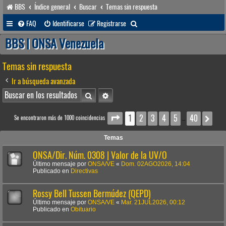
BBS
Índice general
Buscar
Temas sin respuesta
B
FAQ
Identificarse
Registrarse
u
BBS | ONSA Venezuela
s
Temas sin respuesta
c
a
Ir a búsqueda avanzada
r
Buscar
Búsqueda avanzada
1
2
3
4
5
40
Página
1
de
40
Sig
Se encontraron más de 1000 coincidencias
…
Temas
ONSA/Dir. Núm. 0308 | Valor de la UV/O
Último mensaje por
ONSA/VE
«
Dom. 02AGO2026, 14:04
Publicado en
Directivas
Rossy Bell Tussen Bermúdez (QEPD)
Último mensaje por
ONSA/VE
«
Mar. 21JUL2026, 00:12
Publicado en
Obituario