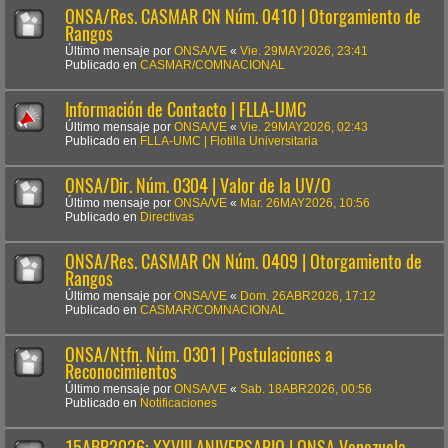
ONSA/Res. CASMAR CN Núm. 0410 | Otorgamiento de
Rangos
Último mensaje por
ONSA/VE
«
Vie. 29MAY2026, 23:41
Publicado en
CASMAR/COMNACIONAL
Información de Contacto | FLLA-UMC
Último mensaje por
ONSA/VE
«
Vie. 29MAY2026, 02:43
Publicado en
FLLA-UMC | Flotilla Universitaria
ONSA/Dir. Núm. 0304 | Valor de la UV/O
Último mensaje por
ONSA/VE
«
Mar. 26MAY2026, 10:56
Publicado en
Directivas
ONSA/Res. CASMAR CN Núm. 0409 | Otorgamiento de
Rangos
Último mensaje por
ONSA/VE
«
Dom. 26ABR2026, 17:12
Publicado en
CASMAR/COMNACIONAL
ONSA/Ntfn. Núm. 0301 | Postulaciones a
Reconocimientos
Último mensaje por
ONSA/VE
«
Sab. 18ABR2026, 00:56
Publicado en
Notificaciones
15ABR2026: XXVIII ANIVERSARIO | ONSA Venezuela