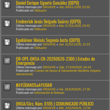
Daniel Enrique Ugueto González (QEPD)
Último mensaje por
ONSA/VE
«
Jue. 09JUL2026, 01:02
Publicado en
Obituario
Fredeerick Jesús Delgado Suárez (QEPD)
Último mensaje por
ONSA/VE
«
Mar. 07JUL2026, 03:42
Publicado en
Obituario
Egukleiver Moisés Segovia Justo (QEPD)
Último mensaje por
ONSA/VE
«
Jue. 02JUL2026, 12:23
Publicado en
Obituario
OR-OPE-ONSA-CN-20260626-2300 | Estados de
Emergencia
Último mensaje por
ONSA/VE
«
Sab. 27JUN2026, 04:44
Publicado en
Cuerpo de Apoyo & Salvamento Marítimo (órgano
operacional)
#AYÚDANOSaAYUDAR
Último mensaje por
ONSA/VE
«
Vie. 26JUN2026, 17:30
Publicado en
Información & Noticias
ONSA/Circ. Núm. 0105 | COMUNICADO PÚBLICO
Último mensaje por
ONSA/VE
«
Mié. 24JUN2026, 12:50