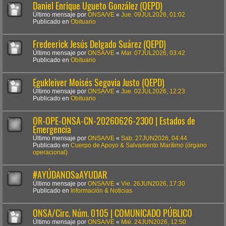
Daniel Enrique Ugueto González (QEPD)
Último mensaje por
ONSA/VE
«
Jue. 09JUL2026, 01:02
Publicado en
Obituario
Fredeerick Jesús Delgado Suárez (QEPD)
Último mensaje por
ONSA/VE
«
Mar. 07JUL2026, 03:42
Publicado en
Obituario
Egukleiver Moisés Segovia Justo (QEPD)
Último mensaje por
ONSA/VE
«
Jue. 02JUL2026, 12:23
Publicado en
Obituario
OR-OPE-ONSA-CN-20260626-2300 | Estados de
Emergencia
Último mensaje por
ONSA/VE
«
Sab. 27JUN2026, 04:44
Publicado en
Cuerpo de Apoyo & Salvamento Marítimo (órgano
operacional)
#AYÚDANOSaAYUDAR
Último mensaje por
ONSA/VE
«
Vie. 26JUN2026, 17:30
Publicado en
Información & Noticias
ONSA/Circ. Núm. 0105 | COMUNICADO PÚBLICO
Último mensaje por
ONSA/VE
«
Mié. 24JUN2026, 12:50