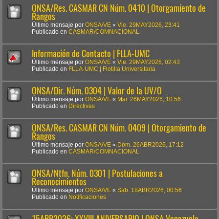
ONSA/Res. CASMAR CN Núm. 0410 | Otorgamiento de
Rangos
Último mensaje por
ONSA/VE
«
Vie. 29MAY2026, 23:41
Publicado en
CASMAR/COMNACIONAL
Información de Contacto | FLLA-UMC
Último mensaje por
ONSA/VE
«
Vie. 29MAY2026, 02:43
Publicado en
FLLA-UMC | Flotilla Universitaria
ONSA/Dir. Núm. 0304 | Valor de la UV/O
Último mensaje por
ONSA/VE
«
Mar. 26MAY2026, 10:56
Publicado en
Directivas
ONSA/Res. CASMAR CN Núm. 0409 | Otorgamiento de
Rangos
Último mensaje por
ONSA/VE
«
Dom. 26ABR2026, 17:12
Publicado en
CASMAR/COMNACIONAL
ONSA/Ntfn. Núm. 0301 | Postulaciones a
Reconocimientos
Último mensaje por
ONSA/VE
«
Sab. 18ABR2026, 00:56
Publicado en
Notificaciones
15ABR2026: XXVIII ANIVERSARIO | ONSA Venezuela