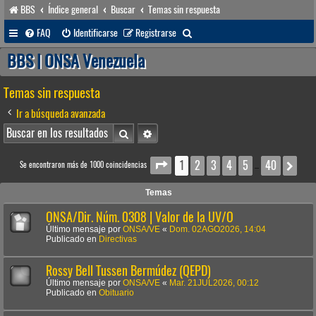
BBS
Índice general
Buscar
Temas sin respuesta
B
FAQ
Identificarse
Registrarse
u
BBS | ONSA Venezuela
s
Temas sin respuesta
c
a
Ir a búsqueda avanzada
r
Buscar
Búsqueda avanzada
1
2
3
4
5
40
Página
1
de
40
Sig
Se encontraron más de 1000 coincidencias
…
Temas
ONSA/Dir. Núm. 0308 | Valor de la UV/O
Último mensaje por
ONSA/VE
«
Dom. 02AGO2026, 14:04
Publicado en
Directivas
Rossy Bell Tussen Bermúdez (QEPD)
Último mensaje por
ONSA/VE
«
Mar. 21JUL2026, 00:12
Publicado en
Obituario