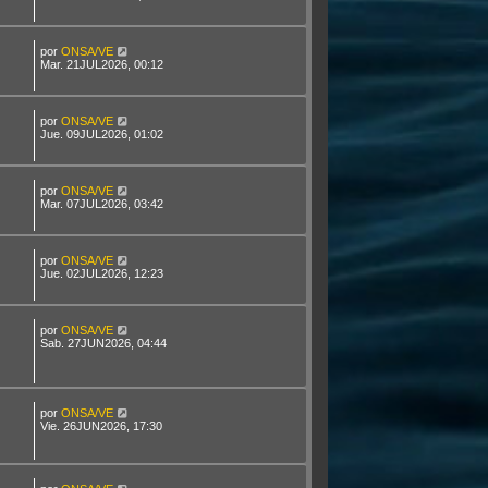
por
ONSA/VE
Mar. 21JUL2026, 00:12
por
ONSA/VE
Jue. 09JUL2026, 01:02
por
ONSA/VE
Mar. 07JUL2026, 03:42
por
ONSA/VE
Jue. 02JUL2026, 12:23
por
ONSA/VE
Sab. 27JUN2026, 04:44
por
ONSA/VE
Vie. 26JUN2026, 17:30