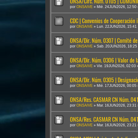
ONSA/Circ. Núm. 0105 | COMUN
por
ONSA/VE
»
Mié. 24JUN2026, 12:50
CDC | Convenios de Cooperación i
por
ONSA/VE
»
Lun. 22JUN2026, 15:41
ONSA/Dir. Núm. 0307 | Comité de 
por
ONSA/VE
»
Sab. 20JUN2026, 18:25
ONSA/Dir. Núm. 0306 | Valor de 
por
ONSA/VE
»
Vie. 19JUN2026, 02:03
ONSA/Dir. Núm. 0305 | Designaci
por
ONSA/VE
»
Mié. 17JUN2026, 00:05
ONSA/Res. CASMAR CN Núm. 041
por
ONSA/VE
»
Mar. 16JUN2026, 23:31
ONSA/Res. CASMAR CN Núm. 04
por
ONSA/VE
»
Mar. 16JUN2026, 23:21