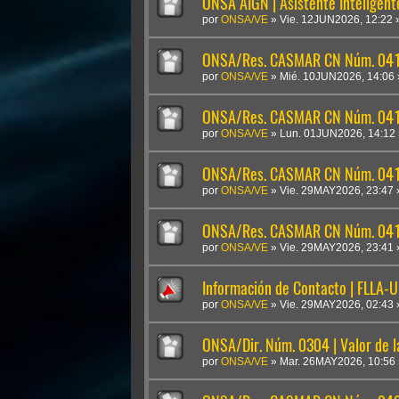
ONSA AIGN | Asistente Inteligen
por
ONSA/VE
»
Vie. 12JUN2026, 12:22
ONSA/Res. CASMAR CN Núm. 041
por
ONSA/VE
»
Mié. 10JUN2026, 14:06
ONSA/Res. CASMAR CN Núm. 04
por
ONSA/VE
»
Lun. 01JUN2026, 14:12
ONSA/Res. CASMAR CN Núm. 041
por
ONSA/VE
»
Vie. 29MAY2026, 23:47
ONSA/Res. CASMAR CN Núm. 0410
por
ONSA/VE
»
Vie. 29MAY2026, 23:41
Información de Contacto | FLLA-
por
ONSA/VE
»
Vie. 29MAY2026, 02:43
ONSA/Dir. Núm. 0304 | Valor de 
por
ONSA/VE
»
Mar. 26MAY2026, 10:56