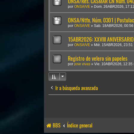
ONSA/Res. CASMAR CN Núm. 0409
por
ONSA/VE
»
Dom. 26ABR2026, 17:1
ONSA/Ntfn. Núm. 0301 | Postulac
por
ONSA/VE
»
Sab. 18ABR2026, 00:56
15ABR2026: XXVIII ANIVERSARIO
por
ONSA/VE
»
Mié. 15ABR2026, 23:51
Registro de velero sin papeles
por
jose vivas
»
Vie. 10ABR2026, 12:35
Ir a búsqueda avanzada
BBS
Índice general