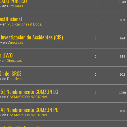
ICADO PÚBLICO
0
1049
» en
Circulares
nstitucional
0
959
» en
Publicaciones & Docs.
Investigación de Accidentes (CIS)
0
924
» en
Directivas
la UV/O
0
819
» en
Directivas
ón del SRCE
0
902
» en
Directivas
5 | Nombramiento COMZON LG
0
1089
» en
CASMAR/COMNACIONAL
14 | Nombramiento COMZON PC
0
866
» en
CASMAR/COMNACIONAL