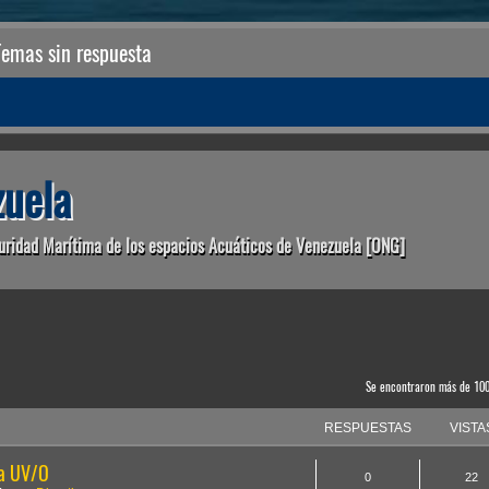
Temas sin respuesta
uela
uridad Marítima de los espacios Acuáticos de Venezuela [ONG]
anzada
Se encontraron más de 10
RESPUESTAS
VISTA
la UV/O
0
22