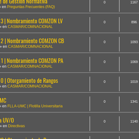
te de Gestión Normativa
0
1167
» en
Preguntas Frecuentes (FAQ)
3 | Nombramiento COMZON LV
0
896
» en
CASMAR/COMNACIONAL
12 | Nombramiento COMZON CB
0
1093
» en
CASMAR/COMNACIONAL
1 | Nombramiento COMZON PA
0
1069
» en
CASMAR/COMNACIONAL
 | Otorgamiento de Rangos
0
1019
» en
CASMAR/COMNACIONAL
UMC
0
1341
» en
FLLA-UMC | Flotilla Universitaria
la UV/O
0
1140
» en
Directivas