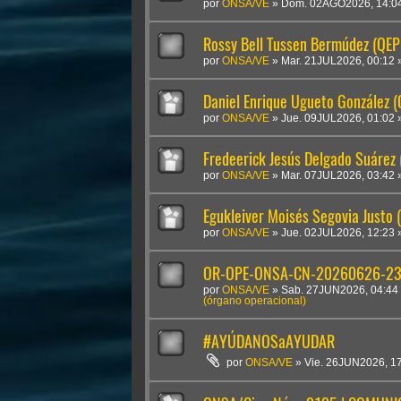
por
ONSA/VE
»
Dom. 02AGO2026, 14:0
Rossy Bell Tussen Bermúdez (QEP
por
ONSA/VE
»
Mar. 21JUL2026, 00:12
Daniel Enrique Ugueto González 
por
ONSA/VE
»
Jue. 09JUL2026, 01:02
Fredeerick Jesús Delgado Suárez
por
ONSA/VE
»
Mar. 07JUL2026, 03:42
Egukleiver Moisés Segovia Justo 
por
ONSA/VE
»
Jue. 02JUL2026, 12:23
OR-OPE-ONSA-CN-20260626-2300
por
ONSA/VE
»
Sab. 27JUN2026, 04:44
(órgano operacional)
#AYÚDANOSaAYUDAR
por
ONSA/VE
»
Vie. 26JUN2026, 1