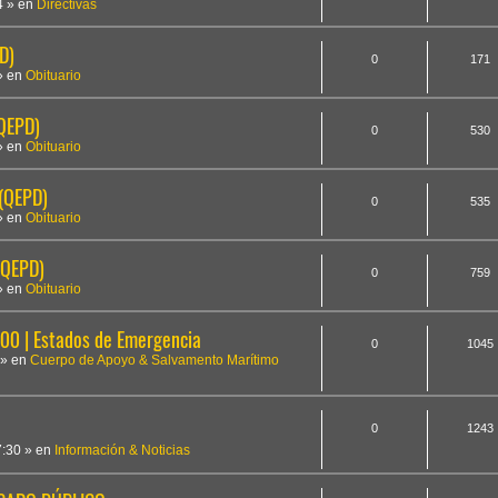
4
» en
Directivas
D)
0
171
» en
Obituario
(QEPD)
0
530
» en
Obituario
 (QEPD)
0
535
» en
Obituario
(QEPD)
0
759
» en
Obituario
 | Estados de Emergencia
0
1045
» en
Cuerpo de Apoyo & Salvamento Marítimo
0
1243
7:30
» en
Información & Noticias