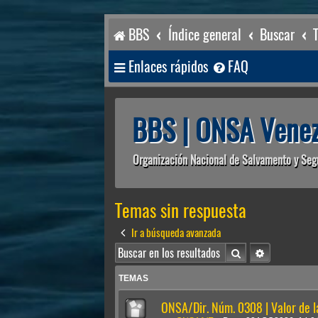
BBS
Índice general
Buscar
Enlaces rápidos
FAQ
BBS | ONSA Venez
Organización Nacional de Salvamento y Seg
Temas sin respuesta
Ir a búsqueda avanzada
Buscar
Búsqueda av
TEMAS
ONSA/Dir. Núm. 0308 | Valor de 