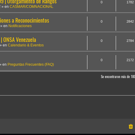
 | Otorgamiento de Rangos
0
1782
2
» en
CASMAR/COMNACIONAL
iones a Reconocimientos
0
2842
» en
Notificaciones
 | ONSA Venezuela
0
2784
» en
Calendario & Eventos
0
2172
» en
Preguntas Frecuentes (FAQ)
Se encontraron más de 10