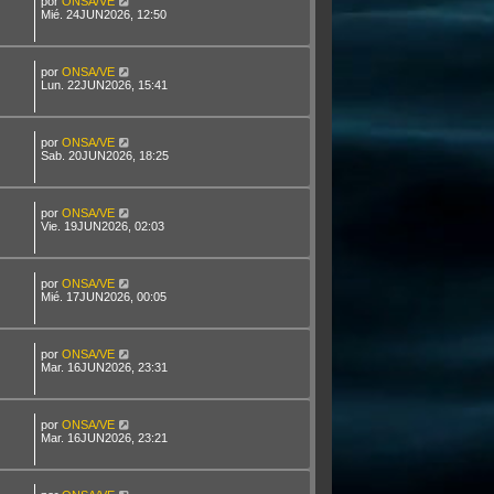
por
ONSA/VE
Mié. 24JUN2026, 12:50
por
ONSA/VE
Lun. 22JUN2026, 15:41
por
ONSA/VE
Sab. 20JUN2026, 18:25
por
ONSA/VE
Vie. 19JUN2026, 02:03
por
ONSA/VE
Mié. 17JUN2026, 00:05
por
ONSA/VE
Mar. 16JUN2026, 23:31
por
ONSA/VE
Mar. 16JUN2026, 23:21