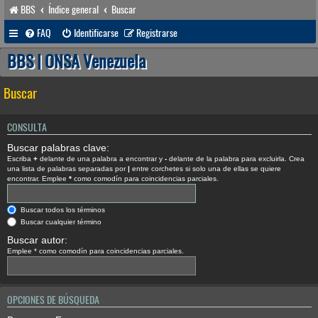
BBS
Índice general
Buscar
FAQ
Identificarse
Registrarse
BBS | ONSA Venezuela
Buscar
CONSULTA
Buscar palabras clave:
Escriba
+
delante de una palabra a encontrar y
-
delante de la palabra para excluirla. Crea
una lista de palabras separadas por
|
entre corchetes si solo una de ellas se quiere
encontrar. Emplee
*
como comodín para coincidencias parciales.
Buscar todos los términos
Buscar cualquier término
Buscar autor:
Emplee * como comodín para coincidencias parciales.
OPCIONES DE BÚSQUEDA