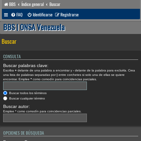
BBS
Índice general
Buscar
FAQ
Identificarse
Registrarse
BBS | ONSA Venezuela
Buscar
CONSULTA
Buscar palabras clave:
Escriba
+
delante de una palabra a encontrar y
-
delante de la palabra para excluirla. Crea
una lista de palabras separadas por
|
entre corchetes si solo una de ellas se quiere
encontrar. Emplee
*
como comodín para coincidencias parciales.
Buscar todos los términos
Buscar cualquier término
Buscar autor:
Emplee * como comodín para coincidencias parciales.
OPCIONES DE BÚSQUEDA