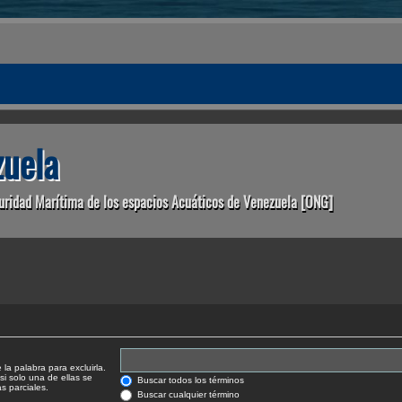
uela
uridad Marítima de los espacios Acuáticos de Venezuela [ONG]
la palabra para excluirla.
si solo una de ellas se
Buscar todos los términos
 parciales.
Buscar cualquier término