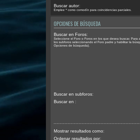
Buscar autor:
Emplee * como comodín para coincidencias parciales.
OPCIONES DE BÚSQUEDA
Buscar en Foros:
Seleccione el Foro o Foros en los que desea buscar. Para 
los subforos seleccionando el Foro padre y habilitar la bús
Opciones de búsqueda).
Buscar en subforos:
Buscar en :
Mostrar resultados como:
Ordenar resultados por: