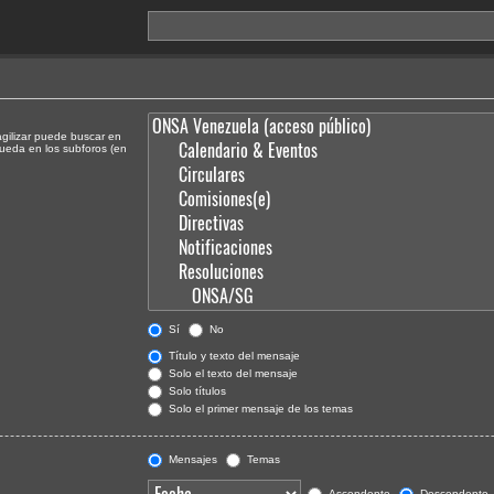
agilizar puede buscar en
queda en los subforos (en
Sí
No
Título y texto del mensaje
Solo el texto del mensaje
Solo títulos
Solo el primer mensaje de los temas
Mensajes
Temas
Ascendente
Descendente