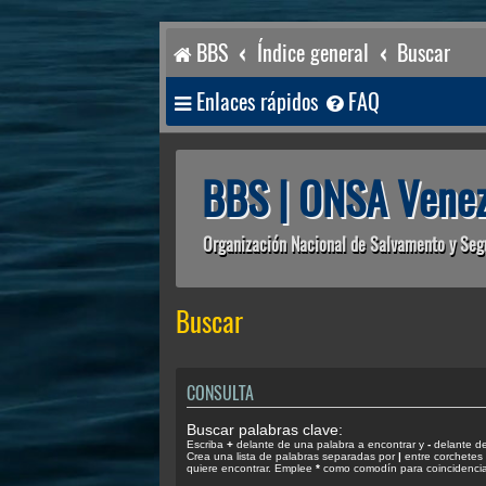
BBS
Índice general
Buscar
Enlaces rápidos
FAQ
BBS | ONSA Venez
Organización Nacional de Salvamento y Seg
Buscar
CONSULTA
Buscar palabras clave:
Escriba
+
delante de una palabra a encontrar y
-
delante de 
Crea una lista de palabras separadas por
|
entre corchetes 
quiere encontrar. Emplee
*
como comodín para coincidencias