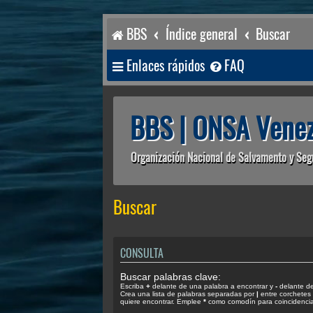
BBS
Índice general
Buscar
Enlaces rápidos
FAQ
BBS | ONSA Venez
Organización Nacional de Salvamento y Seg
Buscar
CONSULTA
Buscar palabras clave:
Escriba
+
delante de una palabra a encontrar y
-
delante de 
Crea una lista de palabras separadas por
|
entre corchetes 
quiere encontrar. Emplee
*
como comodín para coincidencias