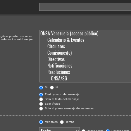
agilizar puede buscar en
queda en los subforos (en
Sí
No
Título y texto del mensaje
Solo el texto del mensaje
Solo títulos
Solo el primer mensaje de los temas
Mensajes
Temas
Ascendente
Descendente