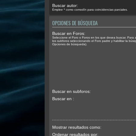
Buscar autor:
Emplee * como comodín para coincidencias parciales.
OPCIONES DE BÚSQUEDA
Buscar en Foros:
Seleccione el Foro o Foros en los que desea buscar. Para 
los subforos seleccionando el Foro padre y habilitar la bús
Opciones de búsqueda).
Buscar en subforos:
Buscar en :
Mostrar resultados como:
Ordenar resultados por: