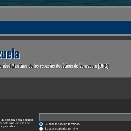
uela
uridad Marítima de los espacios Acuáticos de Venezuela [ONG]
la palabra para excluirla.
si solo una de ellas se
Buscar todos los términos
 parciales.
Buscar cualquier término