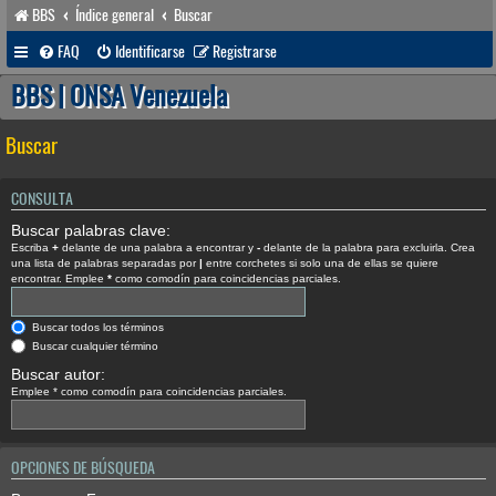
BBS
Índice general
Buscar
FAQ
Identificarse
Registrarse
BBS | ONSA Venezuela
Buscar
CONSULTA
Buscar palabras clave:
Escriba
+
delante de una palabra a encontrar y
-
delante de la palabra para excluirla. Crea
una lista de palabras separadas por
|
entre corchetes si solo una de ellas se quiere
encontrar. Emplee
*
como comodín para coincidencias parciales.
Buscar todos los términos
Buscar cualquier término
Buscar autor:
Emplee * como comodín para coincidencias parciales.
OPCIONES DE BÚSQUEDA