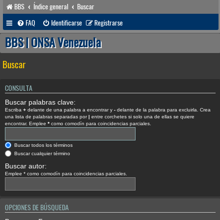
BBS
Índice general
Buscar
FAQ
Identificarse
Registrarse
BBS | ONSA Venezuela
Buscar
CONSULTA
Buscar palabras clave:
Escriba
+
delante de una palabra a encontrar y
-
delante de la palabra para excluirla. Crea
una lista de palabras separadas por
|
entre corchetes si solo una de ellas se quiere
encontrar. Emplee
*
como comodín para coincidencias parciales.
Buscar todos los términos
Buscar cualquier término
Buscar autor:
Emplee * como comodín para coincidencias parciales.
OPCIONES DE BÚSQUEDA