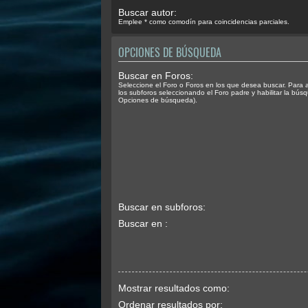
Buscar autor:
Emplee * como comodín para coincidencias parciales.
OPCIONES DE BÚSQUEDA
Buscar en Foros:
Seleccione el Foro o Foros en los que desea buscar. Para 
los subforos seleccionando el Foro padre y habilitar la bús
Opciones de búsqueda).
Buscar en subforos:
Buscar en :
Mostrar resultados como:
Ordenar resultados por: