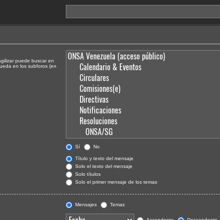
agilizar puede buscar en
queda en los subforos (en
Sí
No
Título y texto del mensaje
Solo el texto del mensaje
Solo títulos
Solo el primer mensaje de los temas
Mensajes
Temas
Ascendente
Descendente