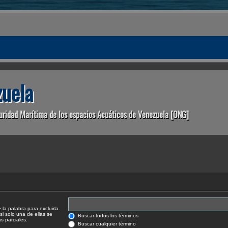
uela
uridad Marítima de los espacios Acuáticos de Venezuela [ONG]
la palabra para excluirla.
si solo una de ellas se
Buscar todos los términos
 parciales.
Buscar cualquier término