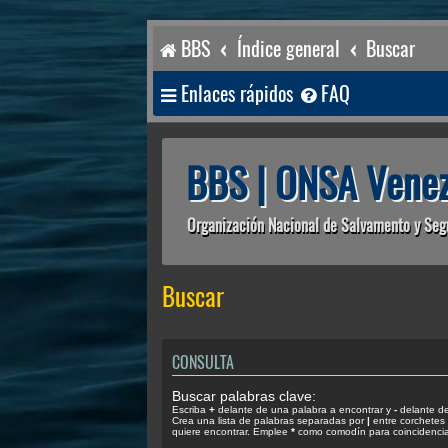
BBS
Índice general
Buscar
Enlaces rápidos
FAQ
BBS | ONSA Venez
Organización Nacional de Salvamento y Seg
Buscar
CONSULTA
Buscar palabras clave:
Escriba
+
delante de una palabra a encontrar y
-
delante de 
Crea una lista de palabras separadas por
|
entre corchetes 
quiere encontrar. Emplee
*
como comodín para coincidencias