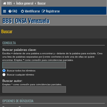
BBS
Índice general
Buscar
FAQ
Identificarse
Registrarse
BBS | ONSA Venezuela
Buscar
CONSULTA
Buscar palabras clave:
Escriba
+
delante de una palabra a encontrar y
-
delante de la palabra para excluirla. Crea
una lista de palabras separadas por
|
entre corchetes si solo una de ellas se quiere
encontrar. Emplee
*
como comodín para coincidencias parciales.
Buscar todos los términos
Buscar cualquier término
Buscar autor:
Emplee * como comodín para coincidencias parciales.
OPCIONES DE BÚSQUEDA