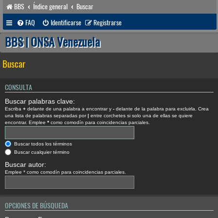
BBS
Índice general
Buscar
FAQ
Identificarse
Registrarse
BBS | ONSA Venezuela
Buscar
CONSULTA
Buscar palabras clave:
Escriba
+
delante de una palabra a encontrar y
-
delante de la palabra para excluirla. Crea
una lista de palabras separadas por
|
entre corchetes si solo una de ellas se quiere
encontrar. Emplee
*
como comodín para coincidencias parciales.
Buscar todos los términos
Buscar cualquier término
Buscar autor:
Emplee * como comodín para coincidencias parciales.
OPCIONES DE BÚSQUEDA