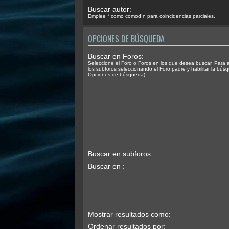
Buscar autor:
Emplee * como comodín para coincidencias parciales.
OPCIONES DE BÚSQUEDA
Buscar en Foros:
Seleccione el Foro o Foros en los que desea buscar. Para 
los subforos seleccionando el Foro padre y habilitar la bús
Opciones de búsqueda).
Buscar en subforos:
Buscar en :
Mostrar resultados como:
Ordenar resultados por: