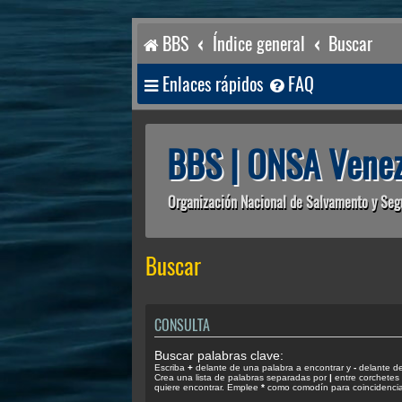
BBS
Índice general
Buscar
Enlaces rápidos
FAQ
BBS | ONSA Venez
Organización Nacional de Salvamento y Seg
Buscar
CONSULTA
Buscar palabras clave:
Escriba
+
delante de una palabra a encontrar y
-
delante de 
Crea una lista de palabras separadas por
|
entre corchetes 
quiere encontrar. Emplee
*
como comodín para coincidencias