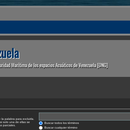
uela
uridad Marítima de los espacios Acuáticos de Venezuela [ONG]
la palabra para excluirla.
si solo una de ellas se
Buscar todos los términos
 parciales.
Buscar cualquier término