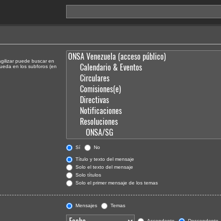
agilizar puede buscar en
queda en los subforos (en
Sí
No
Título y texto del mensaje
Solo el texto del mensaje
Solo títulos
Solo el primer mensaje de los temas
Mensajes
Temas
Ascendente
Descendente