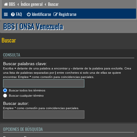
BBS
Índice general
Buscar
FAQ
Identificarse
Registrarse
BBS | ONSA Venezuela
Buscar
CONSULTA
Buscar palabras clave:
Escriba
+
delante de una palabra a encontrar y
-
delante de la palabra para excluirla. Crea
una lista de palabras separadas por
|
entre corchetes si solo una de ellas se quiere
encontrar. Emplee
*
como comodín para coincidencias parciales.
Buscar todos los términos
Buscar cualquier término
Buscar autor:
Emplee * como comodín para coincidencias parciales.
OPCIONES DE BÚSQUEDA