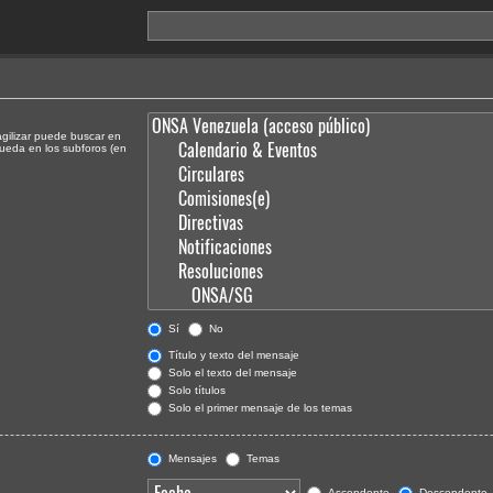
agilizar puede buscar en
queda en los subforos (en
Sí
No
Título y texto del mensaje
Solo el texto del mensaje
Solo títulos
Solo el primer mensaje de los temas
Mensajes
Temas
Ascendente
Descendente