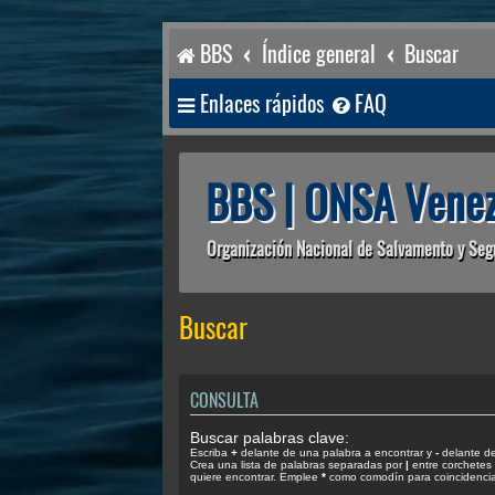
BBS
Índice general
Buscar
Enlaces rápidos
FAQ
BBS | ONSA Venez
Organización Nacional de Salvamento y Seg
Buscar
CONSULTA
Buscar palabras clave:
Escriba
+
delante de una palabra a encontrar y
-
delante de 
Crea una lista de palabras separadas por
|
entre corchetes 
quiere encontrar. Emplee
*
como comodín para coincidencias