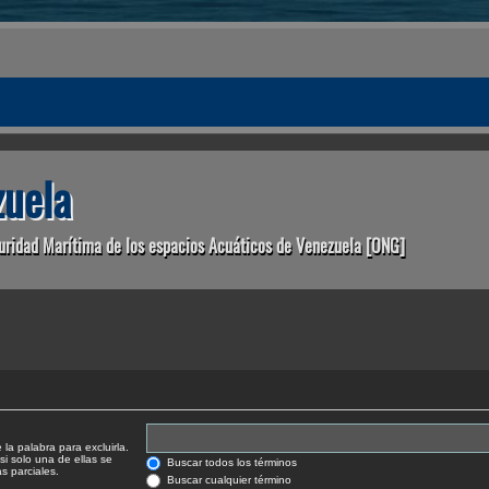
uela
uridad Marítima de los espacios Acuáticos de Venezuela [ONG]
la palabra para excluirla.
si solo una de ellas se
Buscar todos los términos
 parciales.
Buscar cualquier término