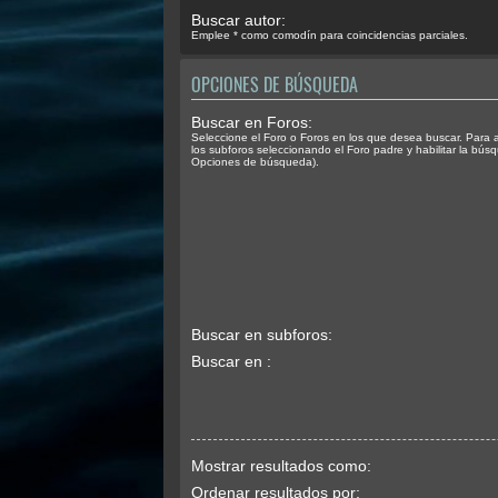
Buscar autor:
Emplee * como comodín para coincidencias parciales.
OPCIONES DE BÚSQUEDA
Buscar en Foros:
Seleccione el Foro o Foros en los que desea buscar. Para 
los subforos seleccionando el Foro padre y habilitar la bús
Opciones de búsqueda).
Buscar en subforos:
Buscar en :
Mostrar resultados como:
Ordenar resultados por: