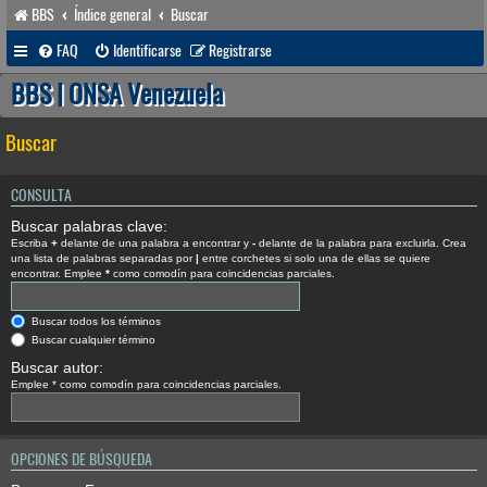
BBS
Índice general
Buscar
FAQ
Identificarse
Registrarse
BBS | ONSA Venezuela
Buscar
CONSULTA
Buscar palabras clave:
Escriba
+
delante de una palabra a encontrar y
-
delante de la palabra para excluirla. Crea
una lista de palabras separadas por
|
entre corchetes si solo una de ellas se quiere
encontrar. Emplee
*
como comodín para coincidencias parciales.
Buscar todos los términos
Buscar cualquier término
Buscar autor:
Emplee * como comodín para coincidencias parciales.
OPCIONES DE BÚSQUEDA