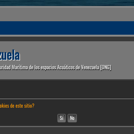
uela
uridad Marítima de los espacios Acuáticos de Venezuela [ONG]
okies de este sitio?