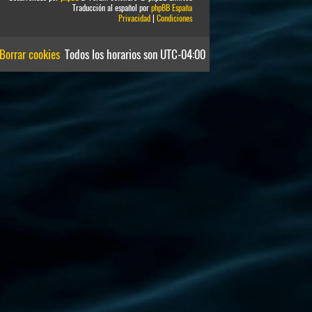
Traducción al español por
phpBB España
Privacidad
|
Condiciones
Borrar cookies
Todos los horarios son
UTC-04:00