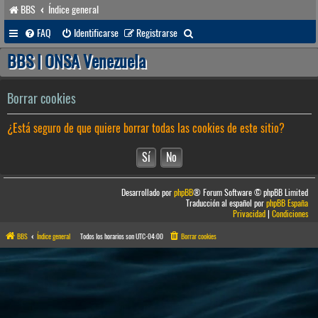
BBS
Índice general
B
FAQ
Identificarse
Registrarse
u
BBS | ONSA Venezuela
s
c
Borrar cookies
a
¿Está seguro de que quiere borrar todas las cookies de este sitio?
r
Desarrollado por
phpBB
® Forum Software © phpBB Limited
Traducción al español por
phpBB España
Privacidad
|
Condiciones
BBS
Índice general
Todos los horarios son
UTC-04:00
Borrar cookies