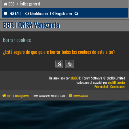
BBS
Índice general
B
FAQ
Identificarse
Registrarse
u
BBS | ONSA Venezuela
s
c
Borrar cookies
a
¿Está seguro de que quiere borrar todas las cookies de este sitio?
r
Desarrollado por
phpBB
® Forum Software © phpBB Limited
Traducción al español por
phpBB España
Privacidad
|
Condiciones
BBS
Índice general
Todos los horarios son
UTC-04:00
Borrar cookies