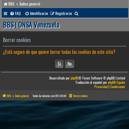
BBS
Índice general
B
FAQ
Identificarse
Registrarse
u
BBS | ONSA Venezuela
s
c
Borrar cookies
a
¿Está seguro de que quiere borrar todas las cookies de este sitio?
r
Desarrollado por
phpBB
® Forum Software © phpBB Limited
Traducción al español por
phpBB España
Privacidad
|
Condiciones
BBS
Índice general
Todos los horarios son
UTC-04:00
Borrar cookies