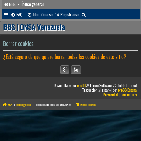
BBS
Índice general
B
FAQ
Identificarse
Registrarse
u
BBS | ONSA Venezuela
s
c
Borrar cookies
a
¿Está seguro de que quiere borrar todas las cookies de este sitio?
r
Desarrollado por
phpBB
® Forum Software © phpBB Limited
Traducción al español por
phpBB España
Privacidad
|
Condiciones
BBS
Índice general
Todos los horarios son
UTC-04:00
Borrar cookies