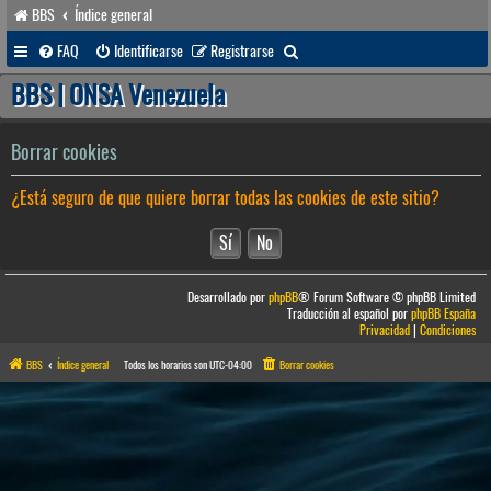
BBS
Índice general
B
FAQ
Identificarse
Registrarse
u
BBS | ONSA Venezuela
s
c
Borrar cookies
a
¿Está seguro de que quiere borrar todas las cookies de este sitio?
r
Desarrollado por
phpBB
® Forum Software © phpBB Limited
Traducción al español por
phpBB España
Privacidad
|
Condiciones
BBS
Índice general
Todos los horarios son
UTC-04:00
Borrar cookies