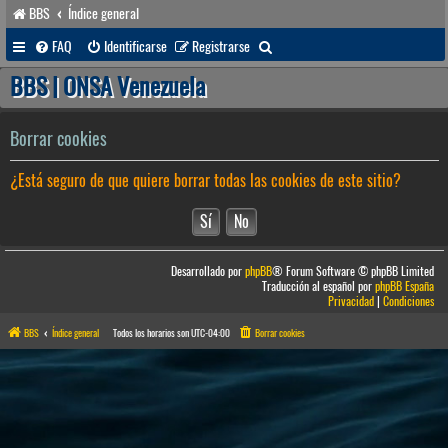
BBS
Índice general
B
FAQ
Identificarse
Registrarse
u
BBS | ONSA Venezuela
s
c
Borrar cookies
a
¿Está seguro de que quiere borrar todas las cookies de este sitio?
r
Desarrollado por
phpBB
® Forum Software © phpBB Limited
Traducción al español por
phpBB España
Privacidad
|
Condiciones
BBS
Índice general
Todos los horarios son
UTC-04:00
Borrar cookies