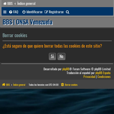
BBS
Índice general
B
FAQ
Identificarse
Registrarse
u
BBS | ONSA Venezuela
s
c
Borrar cookies
a
¿Está seguro de que quiere borrar todas las cookies de este sitio?
r
Desarrollado por
phpBB
® Forum Software © phpBB Limited
Traducción al español por
phpBB España
Privacidad
|
Condiciones
BBS
Índice general
Todos los horarios son
UTC-04:00
Borrar cookies