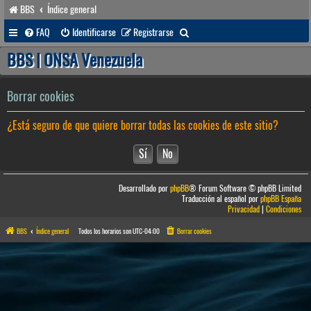
BBS
Índice general
B
FAQ
Identificarse
Registrarse
u
BBS | ONSA Venezuela
s
c
Borrar cookies
a
¿Está seguro de que quiere borrar todas las cookies de este sitio?
r
Desarrollado por
phpBB
® Forum Software © phpBB Limited
Traducción al español por
phpBB España
Privacidad
|
Condiciones
BBS
Índice general
Todos los horarios son
UTC-04:00
Borrar cookies