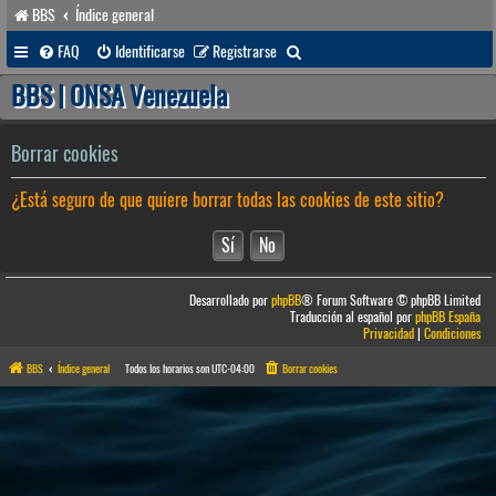
BBS
Índice general
B
FAQ
Identificarse
Registrarse
u
BBS | ONSA Venezuela
s
c
Borrar cookies
a
¿Está seguro de que quiere borrar todas las cookies de este sitio?
r
Desarrollado por
phpBB
® Forum Software © phpBB Limited
Traducción al español por
phpBB España
Privacidad
|
Condiciones
BBS
Índice general
Todos los horarios son
UTC-04:00
Borrar cookies