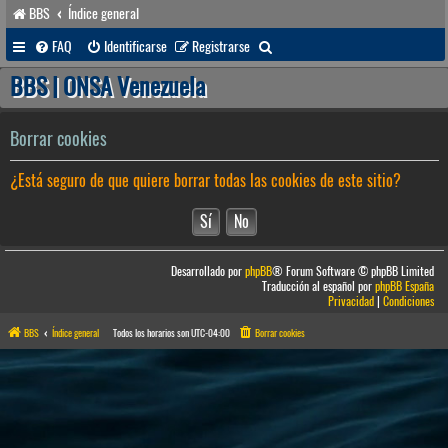
BBS
Índice general
B
FAQ
Identificarse
Registrarse
u
BBS | ONSA Venezuela
s
c
Borrar cookies
a
¿Está seguro de que quiere borrar todas las cookies de este sitio?
r
Desarrollado por
phpBB
® Forum Software © phpBB Limited
Traducción al español por
phpBB España
Privacidad
|
Condiciones
BBS
Índice general
Todos los horarios son
UTC-04:00
Borrar cookies