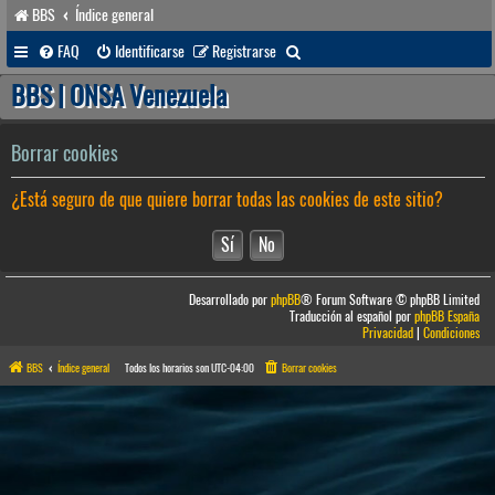
BBS
Índice general
B
FAQ
Identificarse
Registrarse
u
BBS | ONSA Venezuela
s
c
Borrar cookies
a
¿Está seguro de que quiere borrar todas las cookies de este sitio?
r
Desarrollado por
phpBB
® Forum Software © phpBB Limited
Traducción al español por
phpBB España
Privacidad
|
Condiciones
BBS
Índice general
Todos los horarios son
UTC-04:00
Borrar cookies