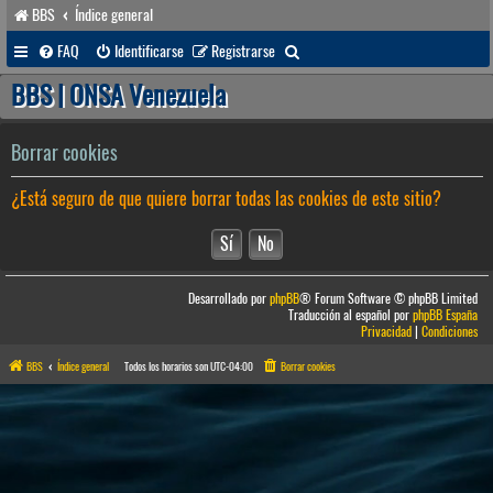
BBS
Índice general
B
FAQ
Identificarse
Registrarse
u
BBS | ONSA Venezuela
s
c
Borrar cookies
a
¿Está seguro de que quiere borrar todas las cookies de este sitio?
r
Desarrollado por
phpBB
® Forum Software © phpBB Limited
Traducción al español por
phpBB España
Privacidad
|
Condiciones
BBS
Índice general
Todos los horarios son
UTC-04:00
Borrar cookies