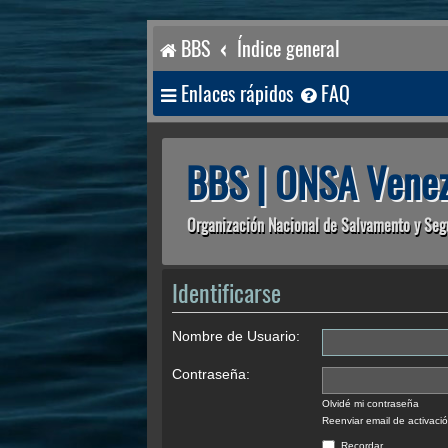
BBS
Índice general
Enlaces rápidos
FAQ
BBS | ONSA Venez
Organización Nacional de Salvamento y Seg
Identificarse
Nombre de Usuario:
Contraseña:
Olvidé mi contraseña
Reenviar email de activaci
Recordar