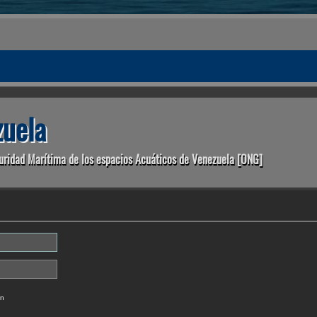
uela
uridad Marítima de los espacios Acuáticos de Venezuela [ONG]
ón