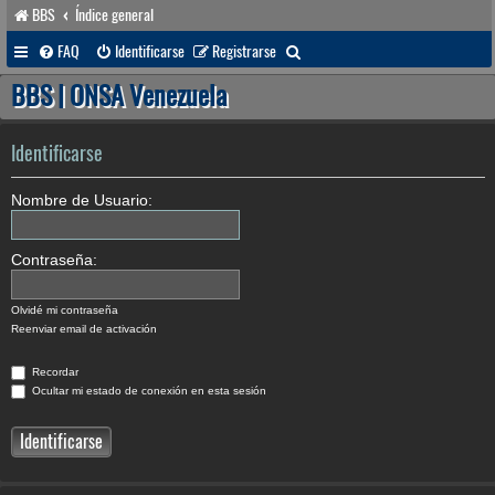
BBS
Índice general
B
FAQ
Identificarse
Registrarse
u
BBS | ONSA Venezuela
s
c
Identificarse
a
Nombre de Usuario:
r
Contraseña:
Olvidé mi contraseña
Reenviar email de activación
Recordar
Ocultar mi estado de conexión en esta sesión