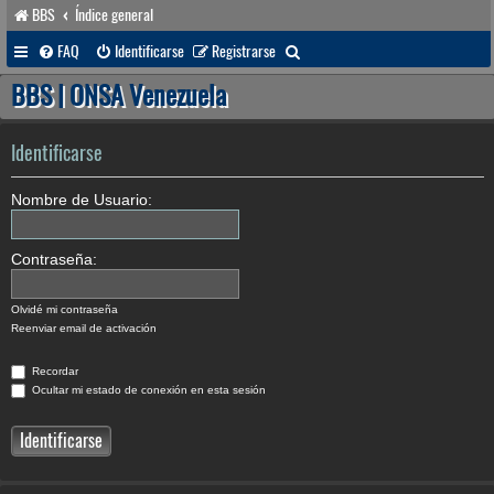
BBS
Índice general
B
FAQ
Identificarse
Registrarse
u
BBS | ONSA Venezuela
s
c
Identificarse
a
Nombre de Usuario:
r
Contraseña:
Olvidé mi contraseña
Reenviar email de activación
Recordar
Ocultar mi estado de conexión en esta sesión