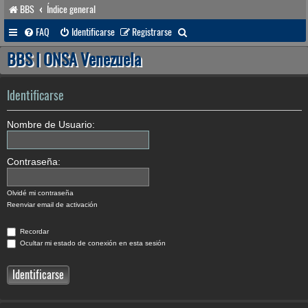
BBS
Índice general
B
FAQ
Identificarse
Registrarse
u
BBS | ONSA Venezuela
s
c
Identificarse
a
Nombre de Usuario:
r
Contraseña:
Olvidé mi contraseña
Reenviar email de activación
Recordar
Ocultar mi estado de conexión en esta sesión