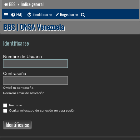
BBS
Índice general
B
FAQ
Identificarse
Registrarse
u
BBS | ONSA Venezuela
s
c
Identificarse
a
Nombre de Usuario:
r
Contraseña:
Olvidé mi contraseña
Reenviar email de activación
Recordar
Ocultar mi estado de conexión en esta sesión