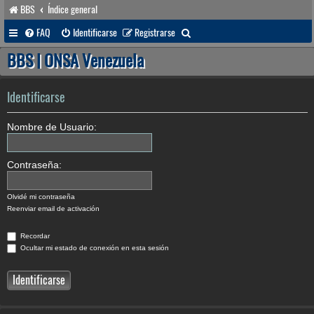
BBS
Índice general
B
FAQ
Identificarse
Registrarse
u
BBS | ONSA Venezuela
s
c
Identificarse
a
Nombre de Usuario:
r
Contraseña:
Olvidé mi contraseña
Reenviar email de activación
Recordar
Ocultar mi estado de conexión en esta sesión