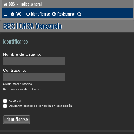
BBS
Índice general
B
FAQ
Identificarse
Registrarse
u
BBS | ONSA Venezuela
s
c
Identificarse
a
Nombre de Usuario:
r
Contraseña:
Olvidé mi contraseña
Reenviar email de activación
Recordar
Ocultar mi estado de conexión en esta sesión