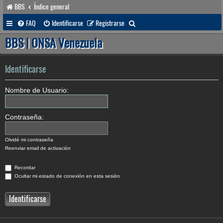
BBS
Índice general
B
FAQ
Identificarse
Registrarse
u
BBS | ONSA Venezuela
s
c
Identificarse
a
Nombre de Usuario:
r
Contraseña:
Olvidé mi contraseña
Reenviar email de activación
Recordar
Ocultar mi estado de conexión en esta sesión