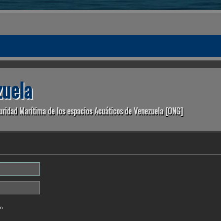
uela
uridad Marítima de los espacios Acuáticos de Venezuela [ONG]
ón