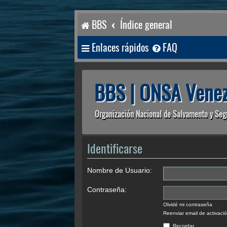
BBS
Índice general
Enlaces rápidos
FAQ
BBS | ONSA Venez
Organización Nacional de Salvamento y Seg
Identificarse
Nombre de Usuario:
Contraseña:
Olvidé mi contraseña
Reenviar email de activaci
Recordar