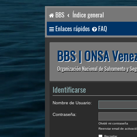
BBS
Índice general
Enlaces rápidos
FAQ
BBS | ONSA Venez
Organización Nacional de Salvamento y Seg
Identificarse
Nombre de Usuario:
Contraseña:
Olvidé mi contraseña
Reenviar email de activaci
Recordar