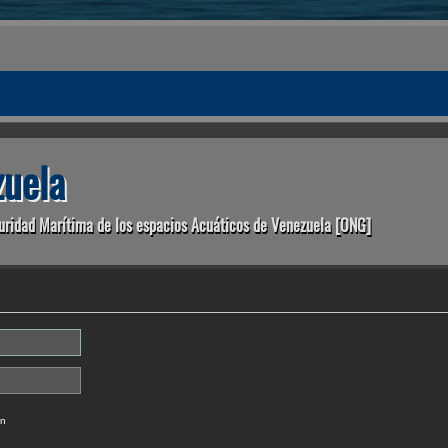
uela
uridad Marítima de los espacios Acuáticos de Venezuela [ONG]
ón