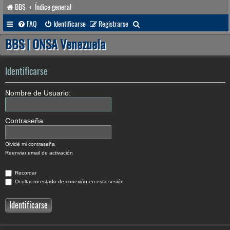
BBS
Índice general
B
FAQ
Identificarse
Registrarse
u
BBS | ONSA Venezuela
s
c
Identificarse
a
Nombre de Usuario:
r
Contraseña:
Olvidé mi contraseña
Reenviar email de activación
Recordar
Ocultar mi estado de conexión en esta sesión