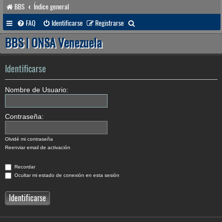
BBS
Índice general
B
FAQ
Identificarse
Registrarse
u
BBS | ONSA Venezuela
s
c
Identificarse
a
Nombre de Usuario:
r
Contraseña:
Olvidé mi contraseña
Reenviar email de activación
Recordar
Ocultar mi estado de conexión en esta sesión