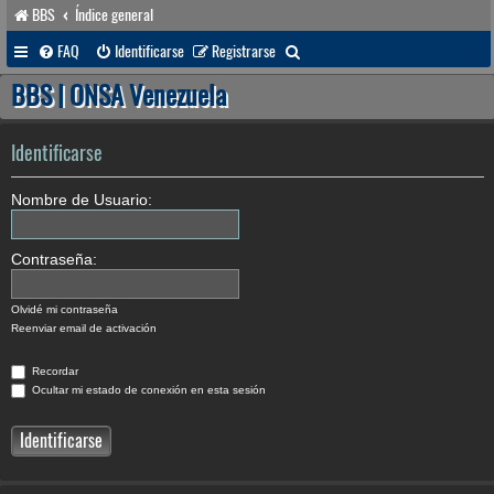
BBS
Índice general
B
FAQ
Identificarse
Registrarse
u
BBS | ONSA Venezuela
s
c
Identificarse
a
Nombre de Usuario:
r
Contraseña:
Olvidé mi contraseña
Reenviar email de activación
Recordar
Ocultar mi estado de conexión en esta sesión