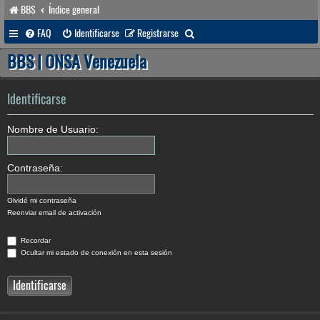
BBS
Índice general
B
FAQ
Identificarse
Registrarse
u
BBS | ONSA Venezuela
s
c
Identificarse
a
Nombre de Usuario:
r
Contraseña:
Olvidé mi contraseña
Reenviar email de activación
Recordar
Ocultar mi estado de conexión en esta sesión